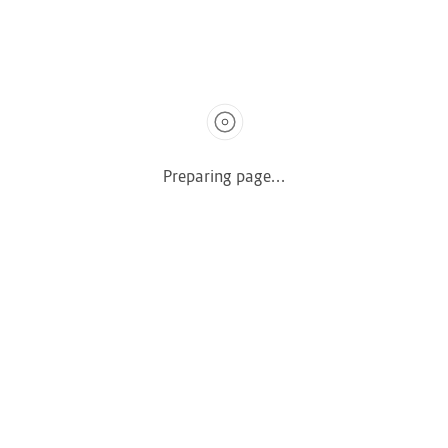
Seja muito Bem vindo
Redes Sociais
Preparing page...
Comprar
Serviços
Carro
Tabela FIPE
Moto
Multas e IPVA
Náutica
Caminhão